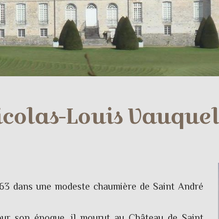
icolas-Louis Vauquel
763 dans une modeste chaumière de Saint André
our son époque, il mourut au Château de Saint